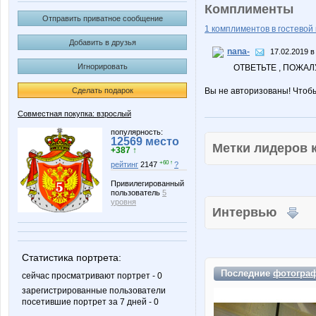
Комплименты
Отправить приватное сообщение
1 комплиментов в гостевой 
Добавить в друзья
nana-
17.02.2019 в
Игнорировать
ОТВЕТЬТЕ , ПОЖАЛУ
Сделать подарок
Вы не авторизованы! Чтоб
Совместная покупка: взрослый
популярность:
12569 место
Метки лидеров
+387 ↑
+60 ↑
рейтинг
2147
?
Привилегированный
пользователь
5
уровня
Интервью
Статистика портрета:
Последние
фотогра
сейчас просматривают портрет - 0
зарегистрированные пользователи
посетившие портрет за 7 дней - 0