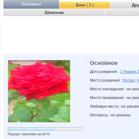
Основное
Блог
( 0 )
Др
Шпионаж
Основное
Дата рождения :
1 Января
Место рождения :
Россия
,
Н
Место нахождения : не ука
Место проживания : не ука
Любимые места : не указа
Интересы : не указаны
Портрет заполнен на 64 %